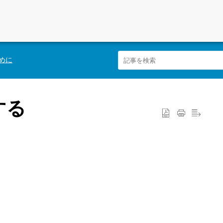
めに
する