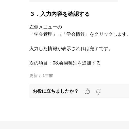
３．入力内容を確認する
左側メニューの
「学会管理」→「学会情報」
をクリックします
入力した情報が表示されれば完了です。
次の項目：08.会員種別を追加する
更新：
1年前
お役に立ちましたか？