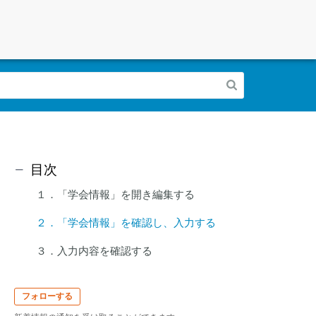
目次
１．「学会情報」を開き編集する
２．「学会情報」を確認し、入力する
３．入力内容を確認する
フォローする