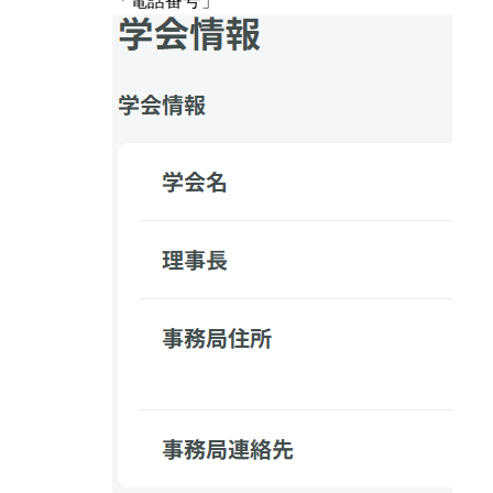
「電話番号」