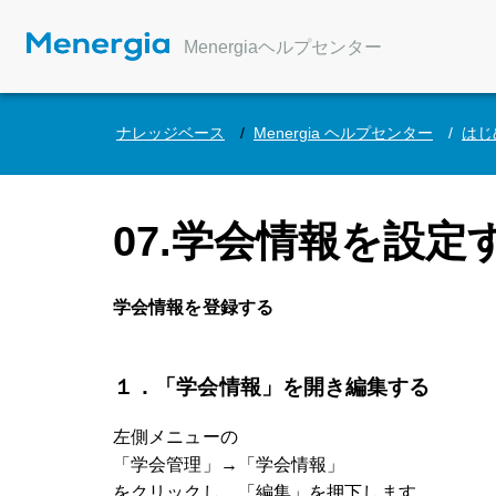
Menergiaヘルプセンター
ナレッジベース
Menergia ヘルプセンター
はじ
07.学会情報を設定
学会情報を登録する
１．「学会情報」を開き編集する
左側メニューの
「学会管理」→「学会情報」
をクリックし、
「編集」を押下します。