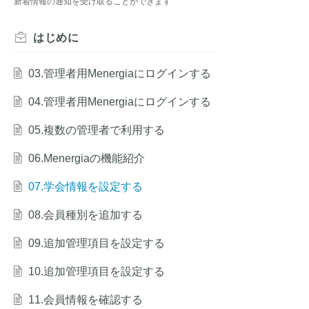
新着情報の通知を受け取ることができます
はじめに
03.管理者用Menergiaにログインする
04.管理者用Menergiaにログインする
05.複数の管理者で利用する
06.Menergiaの機能紹介
07.学会情報を設定する
08.会員種別を追加する
09.追加管理項目を設定する
10.追加管理項目を設定する
11.会員情報を確認する